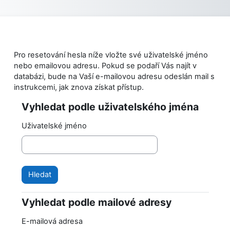
Přejít k hlavnímu obsahu
Pro resetování hesla níže vložte své uživatelské jméno
nebo emailovou adresu. Pokud se podaří Vás najít v
databázi, bude na Vaší e-mailovou adresu odeslán mail s
instrukcemi, jak znova získat přístup.
Vyhledat podle uživatelského jména
Vyhledat podle uživatelského jména
Uživatelské jméno
Vyhledat podle mailové adresy
Vyhledat podle mailové adresy
E-mailová adresa