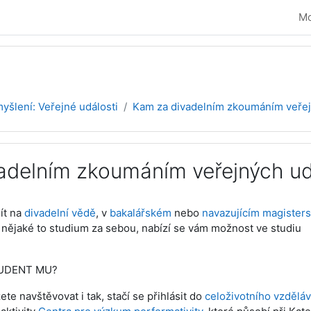
Mo
myšlení: Veřejné události
Kam za divadelním zkoumáním veřejný
adelním zkoumáním veřejných ud
vování
mít na
divadelní vědě
, v
bakalářském
nebo
navazujícím magister
e nějaké to studium za sebou, nabízí se vám možnost ve studiu
UDENT MU?
e navštěvovat i tak, stačí se přihlásit do
celoživotního vzděláv