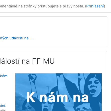
mentálně na stránky přistupujete s právy hosta. (
Přihlášení
)
ch událostí na ...
álostí na FF MU
ském
ání
.