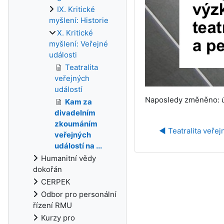
IX. Kritické
myšlení: Historie
X. Kritické
myšlení: Veřejné
události
Teatralita
veřejných
událostí
Naposledy změněno: út
Kam za
divadelním
zkoumáním
◀︎ Teatralita veřej
veřejných
událostí na ...
Humanitní vědy
dokořán
CERPEK
Odbor pro personální
řízení RMU
Kurzy pro