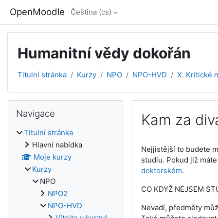
Přejít k hlavnímu obsahu
OpenMoodle
Čeština ‎(cs)‎
Humanitní vědy dokořán
Titulní stránka
Kurzy
NPO
NPO-HVD
X. Kritické 
Bloky
Přeskočit: Navigace
Navigace
Kam za div
Titulní stránka
Požadavky na absol
Hlavní nabídka
Nejjistější to budete 
Moje kurzy
studiu. Pokud již mát
Kurzy
doktorském
.
NPO
CO KDYŽ NEJSEM ST
NPO2
NPO-HVD
Nevadí, předměty můžet
Vítejte v kurzu!