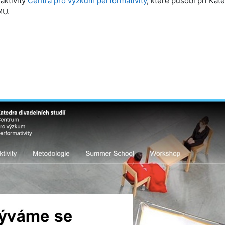
aktivity
Centra pro výzkum performativity
, které působí při Kat
MU.