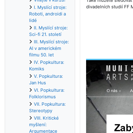
Také můžete sledovat 
divadelních studií FF 
I. Myslící stroje:
Roboti, androidi a
lidé
II. Myslící stroje:
Sci-fi 21. století
III. Myslící stroje:
AI v americkém
filmu 50. let
IV. Popkultura:
Komiks
V. Popkultura:
Jan Hus
VI. Popkultura:
Folklorismus
VII. Popkultura:
Stereotypy
VIII. Kritické
myšlení:
Argumentace