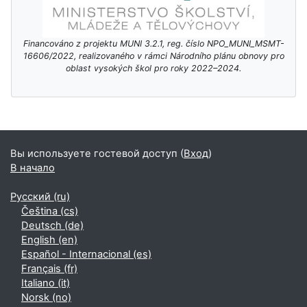
Financováno z projektu MUNI 3.2.1, reg. číslo NPO_MUNI_MSMT-
16606/2022, realizovaného v rámci Národního plánu obnovy pro
oblast vysokých škol pro roky 2022–2024.
Дополнительные блоки
Вы используете гостевой доступ (
Вход
)
В начало
Русский ‎(ru)‎
Čeština ‎(cs)‎
Deutsch ‎(de)‎
English ‎(en)‎
Español - Internacional ‎(es)‎
Français ‎(fr)‎
Italiano ‎(it)‎
Norsk ‎(no)‎