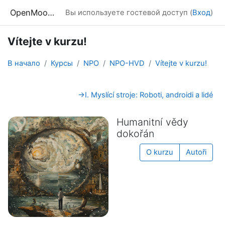
Перейти к основному содержанию
OpenMoodle
Вы используете гостевой доступ (
Вход
)
Vítejte v kurzu!
В начало
Курсы
NPO
NPO-HVD
Vítejte v kurzu!
Section outline
→
I. Myslící stroje: Roboti, androidi a lidé
Humanitní vědy
dokořán
O kurzu
Autoři