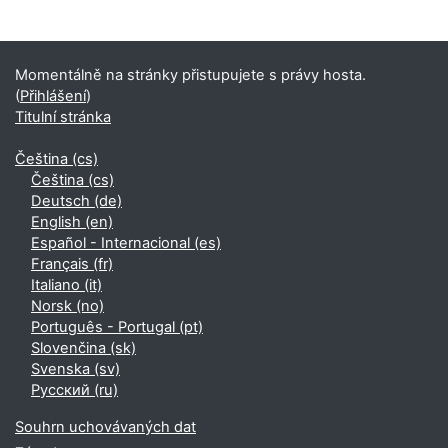
Doplňkové bloky
Momentálně na stránky přistupujete s právy hosta.
(
Přihlášení
)
Titulní stránka
Čeština ‎(cs)‎
Čeština ‎(cs)‎
Deutsch ‎(de)‎
English ‎(en)‎
Español - Internacional ‎(es)‎
Français ‎(fr)‎
Italiano ‎(it)‎
Norsk ‎(no)‎
Português - Portugal ‎(pt)‎
Slovenčina ‎(sk)‎
Svenska ‎(sv)‎
Русский ‎(ru)‎
Souhrn uchovávaných dat