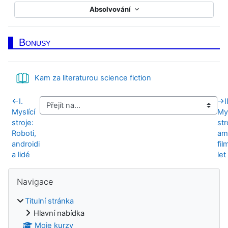
Absolvování
Bonusy
Kniha
Kam za literaturou science fiction
←
I.
→
I
Myslící
Mys
stroje:
str
Roboti,
am
androidi
fil
a lidé
let
Bloky
Přeskočit: Navigace
Navigace
Titulní stránka
Hlavní nabídka
Moje kurzy