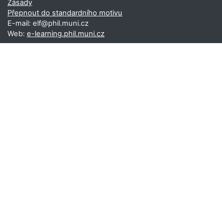
Zásady
Přepnout do standardního motivu
E-mail: elf@phil.muni.cz
Web:
e-learning.phil.muni.cz