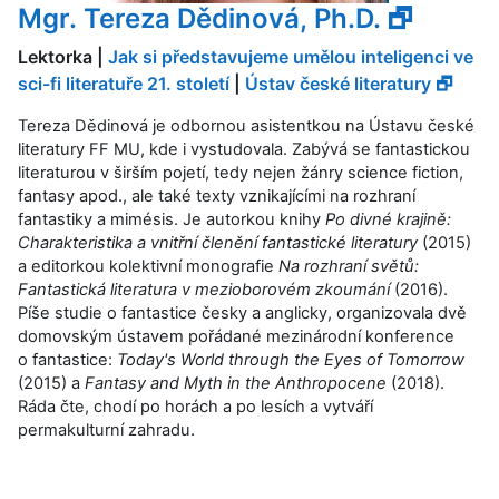
Mgr. Tereza Dědinová, Ph.D. 🗗
Lektorka |
Jak si představujeme umělou inteligenci ve
sci-fi literatuře 21. století
|
Ústav české literatury 🗗
Tereza Dědinová je odbornou asistentkou na Ústavu české
literatury FF MU, kde i vystudovala. Zabývá se fantastickou
literaturou v širším pojetí, tedy nejen žánry science fiction,
fantasy apod., ale také texty vznikajícími na rozhraní
fantastiky a mimésis. Je autorkou knihy
Po divné krajině:
Charakteristika a vnitřní členění fantastické literatury
(2015)
a editorkou kolektivní monografie
Na rozhraní světů:
Fantastická literatura v mezioborovém zkoumání
(2016).
Píše studie o fantastice česky a anglicky, organizovala dvě
domovským ústavem pořádané mezinárodní konference
o fantastice:
Today's World through the Eyes of Tomorrow
(2015) a
Fantasy and Myth in the Anthropocene
(2018).
Ráda čte, chodí po horách a po lesích a vytváří
permakulturní zahradu.