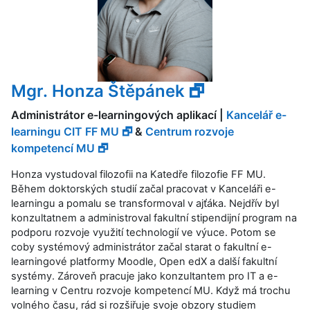
Mgr. Honza Štěpánek 🗗
Administrátor e-learningových aplikací |
Kancelář e-
learningu CIT FF MU 🗗
&
Centrum rozvoje
kompetencí MU 🗗
Honza vystudoval filozofii na Katedře filozofie FF MU.
Během doktorských studií začal pracovat v Kanceláři e-
learningu a pomalu se transformoval v ajťáka. Nejdřív byl
konzultatnem a administroval fakultní stipendijní program na
podporu rozvoje využití technologií ve výuce. Potom se
coby systémový administrátor začal starat o fakultní e-
learningové platformy Moodle, Open edX a další fakultní
systémy. Zároveň pracuje jako konzultantem pro IT a e-
learning v Centru rozvoje kompetencí MU. Když má trochu
volného času, rád si rozšiřuje svoje obzory studiem