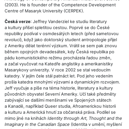
(2003). He is founder of the Competence Development
Centre of Masaryk University (
CERPEK
).
Česká verze
: Jeffrey Vanderziel ke studiu literatury
a kultury přišel spletitou cestou. Poprvé se do České
republiky podíval v osmdesátých letech (před sametovou
revolucí), když jako doktorský student antropologie přijel
z Ameriky dělat terénní výzkum. Vrátil se sem pak znovu
během opojných devadesátek, kdy Česká republika po
pádu komunistického režimu procházela řadou změn,
a začal vyučovat na Katedře anglistiky a amerikanistiky
Masarykovy univerzity. V roce 2002 se stal vedoucím
katedry. V jejím čele stál patnáct let. Pod jeho vedením
prošla katedra mnohými výzvami a dynamickým rozvojem.
Jeff vyučuje a píše na téma historie, literatury a kultury
původních obyvatel Severní Ameriky. Učí také předměty
zabývající se dalšími menšinami ve Spojených státech
a Kanadě, například Queer studia, Afroamerickou historii
a kulturu a Americká hnutí za občanská práva. Podílel se
mimo jiné na knihách
Identity through Art, Thought and the
Imaginary in the Canadian Space
(Identita v umění, myšlení