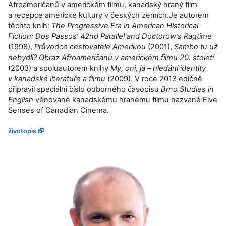
Afroameričanů v americkém filmu, kanadský hraný film
a recepce americké kultury v českých zemích.Je autorem
těchto knih:
The Progressive Era in American Historical
Fiction: Dos Passos’ 42nd Parallel and Doctorow’s Ragtime
(1998),
Průvodce cestovatele Amerikou
(2001),
Sambo tu už
nebydlí? Obraz Afroameričanů v americkém filmu 20. století
(2003) a spoluautorem knihy
My, oni, já – hledání identity
v kanadské literatuře a filmu
(2009). V roce 2013 edičně
připravil speciální číslo odborného časopisu
Brno Studies in
English
věnované kanadskému hranému filmu nazvané Five
Senses of Canadian Cinema.
životopis 🗗