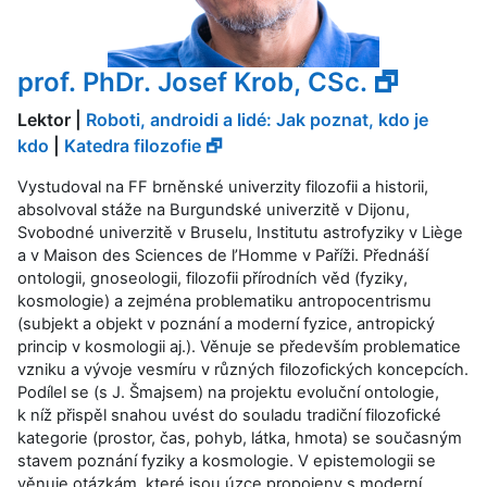
prof. PhDr. Josef Krob, CSc. 🗗
Lektor |
Roboti, androidi a lidé: Jak poznat, kdo je
kdo
|
Katedra filozofie 🗗
Vystudoval na FF brněnské univerzity filozofii a historii,
absolvoval stáže na Burgundské univerzitě v Dijonu,
Svobodné univerzitě v Bruselu, Institutu astrofyziky v Liège
a v Maison des Sciences de l’Homme v Paříži. Přednáší
ontologii, gnoseologii, filozofii přírodních věd (fyziky,
kosmologie) a zejména problematiku antropocentrismu
(subjekt a objekt v poznání a moderní fyzice, antropický
princip v kosmologii aj.). Věnuje se především problematice
vzniku a vývoje vesmíru v různých filozofických koncepcích.
Podílel se (s J. Šmajsem) na projektu evoluční ontologie,
k níž přispěl snahou uvést do souladu tradiční filozofické
kategorie (prostor, čas, pohyb, látka, hmota) se současným
stavem poznání fyziky a kosmologie. V epistemologii se
věnuje otázkám, které jsou úzce propojeny s moderní