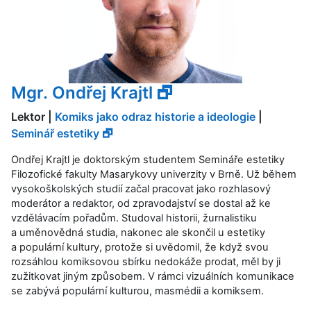
Mgr. Ondřej Krajtl 🗗
Lektor |
Komiks jako odraz historie a ideologie
|
Seminář estetiky 🗗
Ondřej Krajtl je doktorským studentem Semináře estetiky
Filozofické fakulty Masarykovy univerzity v Brně. Už během
vysokoškolských studií začal pracovat jako rozhlasový
moderátor a redaktor, od zpravodajství se dostal až ke
vzdělávacím pořadům. Studoval historii, žurnalistiku
a uměnovědná studia, nakonec ale skončil u estetiky
a populární kultury, protože si uvědomil, že když svou
rozsáhlou komiksovou sbírku nedokáže prodat, měl by ji
zužitkovat jiným způsobem. V rámci vizuálních komunikace
se zabývá populární kulturou, masmédii a komiksem.