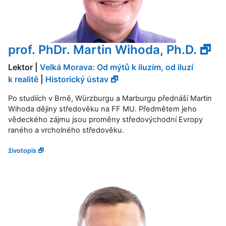
prof. PhDr. Martin Wihoda, Ph.D. 🗗
Lektor |
Velká Morava: Od mýtů k iluzím, od iluzí
k realitě
|
Historický ústav 🗗
Po studiích v Brně, Würzburgu a Marburgu přednáší Martin
Wihoda dějiny středověku na FF MU. Předmětem jeho
vědeckého zájmu jsou proměny středovýchodní Evropy
raného a vrcholného středověku.
životopis 🗗