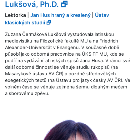
Lukšová, Ph.D. 🗗
Lektorka |
Jan Hus hraný a kreslený
|
Ústav
klasických studií 🗗
Zuzana Čermáková Lukšová vystudovala latinskou
medievistiku na Filozofické fakultě MU a na Friedrich-
Alexander-Universität v Erlangenu. V současné době
působí jako odborná pracovnice na ÚKS FF MU, kde se
podílí na vydávání latinských spisů Jana Husa. V rámci své
další odborné činnosti se věnuje studiu rukopisů (na
Masarykově ústavu AV ČR) a pozdně středověkých
exegetických textů (na Ústavu pro jazyk český AV ČR). Ve
volném čase se věnuje zejména šermu dlouhým mečem
a sborovému zpěvu.