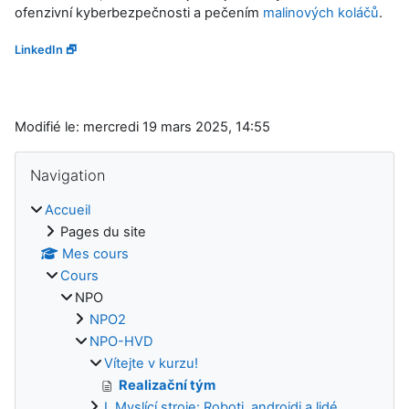
ofenzivní kyberbezpečnosti a pečením
malinových koláčů
.
LinkedIn 🗗
Modifié le: mercredi 19 mars 2025, 14:55
Blocs
Passer Navigation
Navigation
Accueil
Pages du site
Mes cours
Cours
NPO
NPO2
NPO-HVD
Vítejte v kurzu!
Realizační tým
I. Myslící stroje: Roboti, androidi a lidé