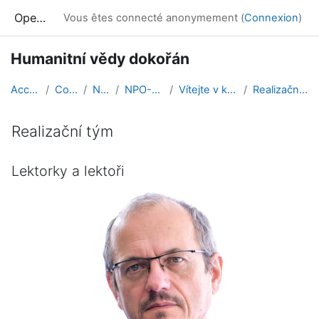
Passer au contenu principal
OpenMoodle
Vous êtes connecté anonymement (
Connexion
)
Humanitní vědy dokořán
Accueil
Cours
NPO
NPO-HVD
Vítejte v kurzu!
Realizační tým
Realizační tým
Conditions d’achèvement
Lektorky a lektoři