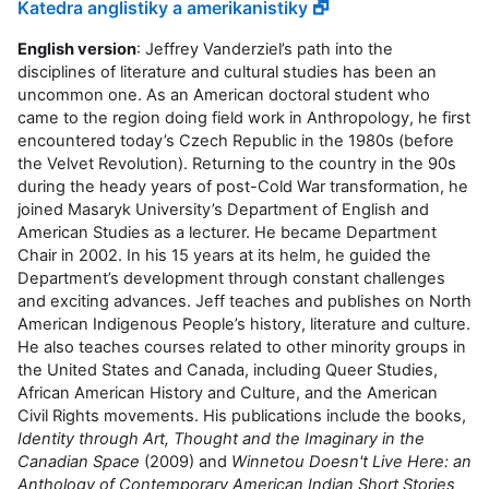
Katedra anglistiky a amerikanistiky 🗗
English version
: Jeffrey Vanderziel’s path into the
disciplines of literature and cultural studies has been an
uncommon one. As an American doctoral student who
came to the region doing field work in Anthropology, he first
encountered today’s Czech Republic in the 1980s (before
the Velvet Revolution). Returning to the country in the 90s
during the heady years of post-Cold War transformation, he
joined Masaryk University’s Department of English and
American Studies as a lecturer. He became Department
Chair in 2002. In his 15 years at its helm, he guided the
Department’s development through constant challenges
and exciting advances. Jeff teaches and publishes on North
American Indigenous People’s history, literature and culture.
He also teaches courses related to other minority groups in
the United States and Canada, including Queer Studies,
African American History and Culture, and the American
Civil Rights movements. His publications include the books,
Identity through Art, Thought and the Imaginary in the
Canadian Space
(2009) and
Winnetou Doesn't Live Here: an
Anthology of Contemporary American Indian Short Stories