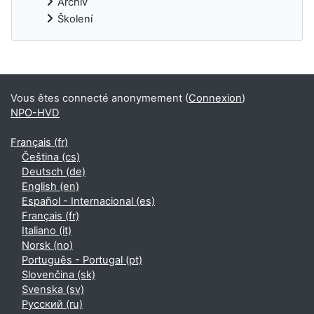
Archiv
Školení
Blocs supplémentaires
Vous êtes connecté anonymement (
Connexion
)
NPO-HVD
Français ‎(fr)‎
Čeština ‎(cs)‎
Deutsch ‎(de)‎
English ‎(en)‎
Español - Internacional ‎(es)‎
Français ‎(fr)‎
Italiano ‎(it)‎
Norsk ‎(no)‎
Português - Portugal ‎(pt)‎
Slovenčina ‎(sk)‎
Svenska ‎(sv)‎
Русский ‎(ru)‎