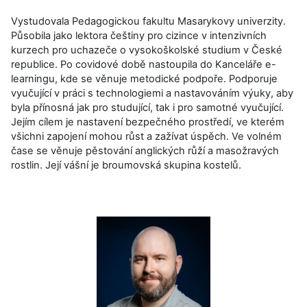
Vystudovala Pedagogickou fakultu Masarykovy univerzity.
Působila jako lektora češtiny pro cizince v intenzivních
kurzech pro uchazeče o vysokoškolské studium v České
republice. Po covidové době nastoupila do Kanceláře e-
learningu, kde se věnuje metodické podpoře. Podporuje
vyučující v práci s technologiemi a nastavováním výuky, aby
byla přínosná jak pro studující, tak i pro samotné vyučující.
Jejím cílem je nastavení bezpečného prostředí, ve kterém
všichni zapojení mohou růst a zažívat úspěch. Ve volném
čase se věnuje pěstování anglických růží a masožravých
rostlin. Její vášní je broumovská skupina kostelů.