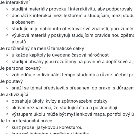
Je interaktivní
studijní materiály provokují interaktivitu, aby podporovaly 
dochází k interakci mezi lektorem a studujícím, mezi stud
a obsahem
studujícím je nabídnuto otestovat své znalosti, porozumě
výukové materiály poskytují studujícím pravidelnou zpět
a testů
Je rozčleněný na menší tematické celky
u každé kapitoly je uvedena časová náročnost
studijní obsahy jsou rozděleny na povinné a doplňkové a j
Je personalizovaný
zohledňuje individuální tempo studenta a různé učební p
Je poutavý
snaží se témat představit s přesahem do praxe, s důrazem
Je aktivizující
obsahuje úkoly, kvízy a zpětnovazební otázky
aktivní neznamená, že studující čtou a poslouchají
výstupem úkolu může být myšlenková mapa, portfoliový úk
Je to profesionální práce
kurz prošel jazykovou korekturou
kurz má jednotnou grafickou identitu