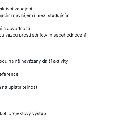
aktivní zapojení
ujícími navzájem i mezi studujícím
ní a dovednosti
nou vazbu prostřednictvím sebehodnocení
sou na ně navázány další aktivity
reference
 na uplatnitelnost
ol, projektový výstup