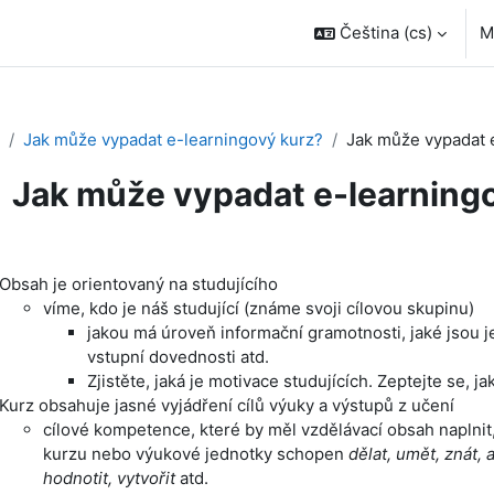
Čeština ‎(cs)‎
M
Jak může vypadat e-learningový kurz?
Jak může vypadat 
Jak může vypadat e-learning
adavky na absolvování
Obsah je orientovaný na studujícího
víme, kdo je náš studující (známe svoji cílovou skupinu)
jakou má úroveň informační gramotnosti, jaké jsou j
vstupní dovednosti atd.
Zjistěte, jaká je motivace studujících. Zeptejte se, j
Kurz obsahuje jasné vyjádření cílů výuky a výstupů z učení
cílové kompetence, které by měl vzdělávací obsah naplnit
kurzu nebo výukové jednotky schopen
dělat, umět, znát, 
hodnotit, vytvořit
atd.