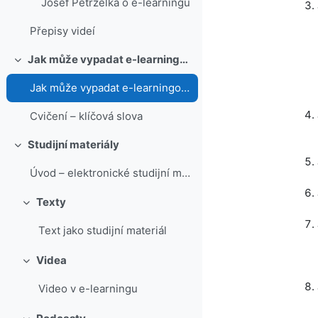
Josef Petrželka o e-learningu
Přepisy videí
Jak může vypadat e-learningový kurz?
Sbalit
Jak může vypadat e-learningový kurz
Cvičení – klíčová slova
Studijní materiály
Sbalit
Úvod – elektronické studijní materiály
Texty
Sbalit
Text jako studijní materiál
Videa
Sbalit
Video v e-learningu