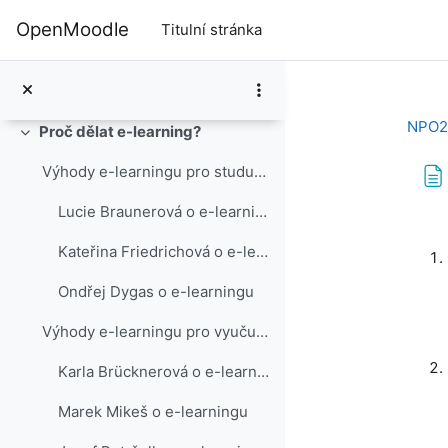
Přejít k hlavnímu obsahu
O kurzu
OpenMoodle
Titulní stránka
Tvůrci kurzu
Prostor pro vaši zpětnou vazbu
NPO2
Proč dělat e-learning​?
Sbalit
Výhody e-learningu pro studující
Lucie Braunerová o e-learningu
Pož
Kateřina Friedrichová o e-learningu
Ondřej Dygas o e-learningu
Výhody e-learningu pro vyučující
Karla Brücknerová o e-learningu
Marek Mikeš o e-learningu