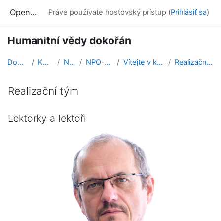
Preskočiť na hlavný obsah
OpenMoodle
Práve používate hosťovský prístup (
Prihlásiť sa
)
Humanitní vědy dokořán
Domov
Kurzy
NPO
NPO-HVD
Vítejte v kurzu!
Realizační tým
Realizační tým
Požiadavky na absolvovanie
Lektorky a lektoři