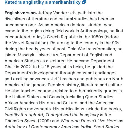
Katedra anglistiky a amerikanistiky 🗗
English version
: Jeffrey Vanderziel’s path into the
disciplines of literature and cultural studies has been an
uncommon one. As an American doctoral student who
came to the region doing field work in Anthropology, he first
encountered today’s Czech Republic in the 1980s (before
the Velvet Revolution). Returning to the country in the 90s
during the heady years of post-Cold War transformation, he
joined Masaryk University’s Department of English and
American Studies as a lecturer. He became Department
Chair in 2002. In his 15 years at its helm, he guided the
Department’s development through constant challenges
and exciting advances. Jeff teaches and publishes on North
American Indigenous People’s history, literature and culture.
He also teaches courses related to other minority groups in
the United States and Canada, including Queer Studies,
African American History and Culture, and the American
Civil Rights movements. His publications include the books,
Identity through Art, Thought and the Imaginary in the
Canadian Space
(2009) and
Winnetou Doesn't Live Here: an
Anthology of Contemporary American Indian Short Stories