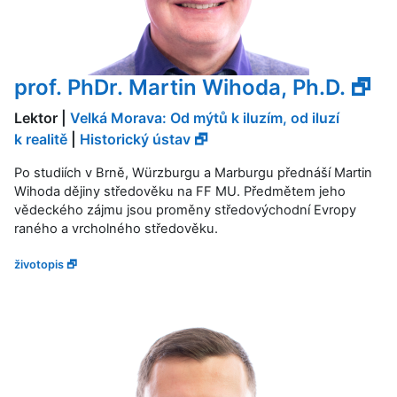
prof. PhDr. Martin Wihoda, Ph.D. 🗗
Lektor |
Velká Morava: Od mýtů k iluzím, od iluzí
k realitě
|
Historický ústav 🗗
Po studiích v Brně, Würzburgu a Marburgu přednáší Martin
Wihoda dějiny středověku na FF MU. Předmětem jeho
vědeckého zájmu jsou proměny středovýchodní Evropy
raného a vrcholného středověku.
životopis 🗗