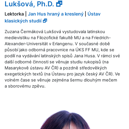
Lukšová, Ph.D. 🗗
Lektorka |
Jan Hus hraný a kreslený
|
Ústav
klasických studií 🗗
Zuzana Čermáková Lukšová vystudovala latinskou
medievistiku na Filozofické fakultě MU a na Friedrich-
Alexander-Universität v Erlangenu. V současné době
působí jako odborná pracovnice na ÚKS FF MU, kde se
podílí na vydávání latinských spisů Jana Husa. V rámci své
další odborné činnosti se věnuje studiu rukopisů (na
Masarykově ústavu AV ČR) a pozdně středověkých
exegetických textů (na Ústavu pro jazyk český AV ČR). Ve
volném čase se věnuje zejména šermu dlouhým mečem
a sborovému zpěvu.