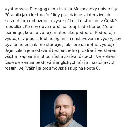
Vystudovala Pedagogickou fakultu Masarykovy univerzity.
Působila jako lektora češtiny pro cizince v intenzivních
kurzech pro uchazeče o vysokoškolské studium v České
republice. Po covidové době nastoupila do Kanceláře e-
learningu, kde se věnuje metodické podpoře. Podporuje
vyučující v práci s technologiemi a nastavováním výuky, aby
byla přínosná jak pro studující, tak i pro samotné vyučující.
Jejím cílem je nastavení bezpečného prostředí, ve kterém
všichni zapojení mohou růst a zažívat úspěch. Ve volném
čase se věnuje pěstování anglických růží a masožravých
rostlin. Její vášní je broumovská skupina kostelů.