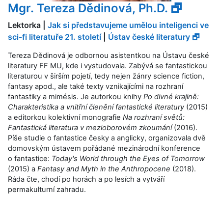
Mgr. Tereza Dědinová, Ph.D. 🗗
Lektorka |
Jak si představujeme umělou inteligenci ve
sci-fi literatuře 21. století
|
Ústav české literatury 🗗
Tereza Dědinová je odbornou asistentkou na Ústavu české
literatury FF MU, kde i vystudovala. Zabývá se fantastickou
literaturou v širším pojetí, tedy nejen žánry science fiction,
fantasy apod., ale také texty vznikajícími na rozhraní
fantastiky a mimésis. Je autorkou knihy
Po divné krajině:
Charakteristika a vnitřní členění fantastické literatury
(2015)
a editorkou kolektivní monografie
Na rozhraní světů:
Fantastická literatura v mezioborovém zkoumání
(2016).
Píše studie o fantastice česky a anglicky, organizovala dvě
domovským ústavem pořádané mezinárodní konference
o fantastice:
Today's World through the Eyes of Tomorrow
(2015) a
Fantasy and Myth in the Anthropocene
(2018).
Ráda čte, chodí po horách a po lesích a vytváří
permakulturní zahradu.