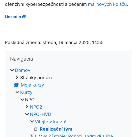
ofenzivní kyberbezpečnosti a pečením
malinových koláčů
.
LinkedIn 🗗
Posledná zmena: streda, 19 marca 2025, 14:55
Bloky
Preskočiť Navigácia
Navigácia
Domov
Stránky portálu
Moje kurzy
Kurzy
NPO
NPO2
NPO-HVD
Vítejte v kurzu!
Realizační tým
I. Myslící stroje: Roboti, androidi a lidé