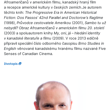
Afroameričanů v americkém filmu, kanadský hraný film
a recepce americké kultury v českých zemích.Je autorem
těchto knih:
The Progressive Era in American Historical
Fiction: Dos Passos’ 42nd Parallel and Doctorow’s Ragtime
(1998),
Průvodce cestovatele Amerikou
(2001),
Sambo tu už
nebydlí? Obraz Afroameričanů v americkém filmu 20. století
(2003) a spoluautorem knihy
My, oni, já – hledání identity
v kanadské literatuře a filmu
(2009). V roce 2013 edičně
připravil speciální číslo odborného časopisu
Brno Studies in
English
věnované kanadskému hranému filmu nazvané Five
Senses of Canadian Cinema.
životopis 🗗