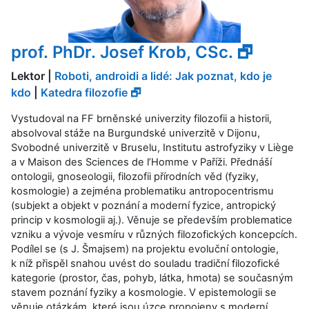
prof. PhDr. Josef Krob, CSc. 🗗
Lektor |
Roboti, androidi a lidé: Jak poznat, kdo je
kdo
|
Katedra filozofie 🗗
Vystudoval na FF brněnské univerzity filozofii a historii,
absolvoval stáže na Burgundské univerzitě v Dijonu,
Svobodné univerzitě v Bruselu, Institutu astrofyziky v Liège
a v Maison des Sciences de l’Homme v Paříži. Přednáší
ontologii, gnoseologii, filozofii přírodních věd (fyziky,
kosmologie) a zejména problematiku antropocentrismu
(subjekt a objekt v poznání a moderní fyzice, antropický
princip v kosmologii aj.). Věnuje se především problematice
vzniku a vývoje vesmíru v různých filozofických koncepcích.
Podílel se (s J. Šmajsem) na projektu evoluční ontologie,
k níž přispěl snahou uvést do souladu tradiční filozofické
kategorie (prostor, čas, pohyb, látka, hmota) se současným
stavem poznání fyziky a kosmologie. V epistemologii se
věnuje otázkám, které jsou úzce propojeny s moderní