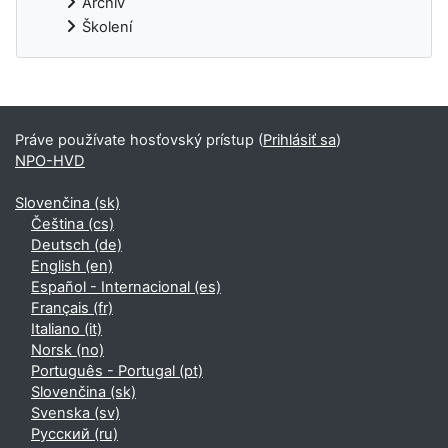
Archiv
Školení
Dodatočné bloky
Práve používate hosťovský prístup (
Prihlásiť sa
)
NPO-HVD
Slovenčina ‎(sk)‎
Čeština ‎(cs)‎
Deutsch ‎(de)‎
English ‎(en)‎
Español - Internacional ‎(es)‎
Français ‎(fr)‎
Italiano ‎(it)‎
Norsk ‎(no)‎
Português - Portugal ‎(pt)‎
Slovenčina ‎(sk)‎
Svenska ‎(sv)‎
Русский ‎(ru)‎