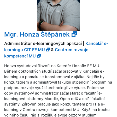
Mgr. Honza Štěpánek 🗗
Administrátor e-learningových aplikací |
Kancelář e-
learningu CIT FF MU 🗗
&
Centrum rozvoje
kompetencí MU 🗗
Honza vystudoval filozofii na Katedře filozofie FF MU.
Během doktorských studií začal pracovat v Kanceláři e-
learningu a pomalu se transformoval v ajťáka. Nejdřív byl
konzultatnem a administroval fakultní stipendijní program na
podporu rozvoje využití technologií ve výuce. Potom se
coby systémový administrátor začal starat o fakultní e-
learningové platformy Moodle, Open edX a další fakultní
systémy. Zároveň pracuje jako konzultantem pro IT a e-
learning v Centru rozvoje kompetencí MU. Když má trochu
volného času, rád si rozšiřuje svoje obzory studiem