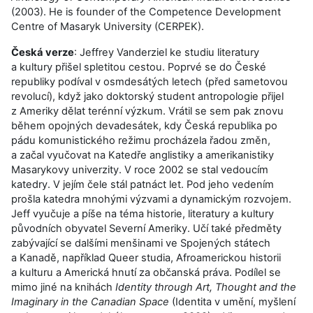
(2003). He is founder of the Competence Development
Centre of Masaryk University (
CERPEK
).
Česká verze
: Jeffrey Vanderziel ke studiu literatury
a kultury přišel spletitou cestou. Poprvé se do České
republiky podíval v osmdesátých letech (před sametovou
revolucí), když jako doktorský student antropologie přijel
z Ameriky dělat terénní výzkum. Vrátil se sem pak znovu
během opojných devadesátek, kdy Česká republika po
pádu komunistického režimu procházela řadou změn,
a začal vyučovat na Katedře anglistiky a amerikanistiky
Masarykovy univerzity. V roce 2002 se stal vedoucím
katedry. V jejím čele stál patnáct let. Pod jeho vedením
prošla katedra mnohými výzvami a dynamickým rozvojem.
Jeff vyučuje a píše na téma historie, literatury a kultury
původních obyvatel Severní Ameriky. Učí také předměty
zabývající se dalšími menšinami ve Spojených státech
a Kanadě, například Queer studia, Afroamerickou historii
a kulturu a Americká hnutí za občanská práva. Podílel se
mimo jiné na knihách
Identity through Art, Thought and the
Imaginary in the Canadian Space
(Identita v umění, myšlení