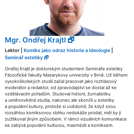
Mgr. Ondřej Krajtl 🗗
Lektor |
Komiks jako odraz historie a ideologie
|
Seminář estetiky 🗗
Ondřej Krajtl je doktorským studentem Semináře estetiky
Filozofické fakulty Masarykovy univerzity v Brně. Už během
vysokoškolských studií začal pracovat jako rozhlasový
moderátor a redaktor, od zpravodajství se dostal až ke
vzdělávacím pořadům. Studoval historii, žurnalistiku
a uměnovědná studia, nakonec ale skončil u estetiky
a populární kultury, protože si uvědomil, že když svou
rozsáhlou komiksovou sbírku nedokáže prodat, měl by ji
zužitkovat jiným způsobem. V rámci vizuálních komunikace
se zabývá populární kulturou, masmédii a komiksem.