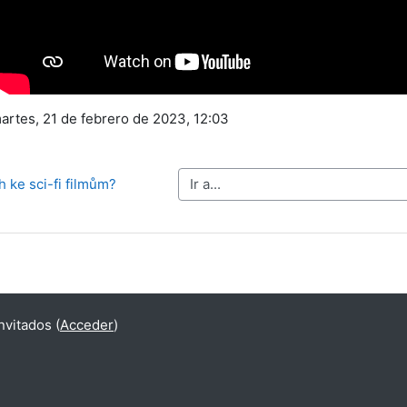
martes, 21 de febrero de 2023, 12:03
h ke sci-fi filmům?
Ir a...
vitados (
Acceder
)