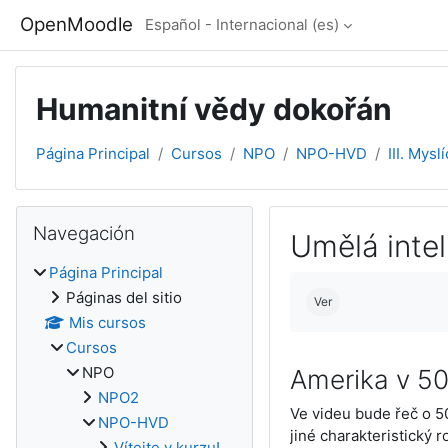
Salta al contenido principal
OpenMoodle
Español - Internacional ‎(es)‎
Humanitní vědy dokořán
Página Principal
Cursos
NPO
NPO-HVD
III. Mysl
Bloques
Salta Navegación
Navegación
Umělá intel
Página Principal
Requisitos de finali
Páginas del sitio
Ver
Mis cursos
Cursos
NPO
Amerika v 50
NPO2
Ve videu bude řeč o 50
NPO-HVD
jiné charakteristický r
Vítejte v kurzu!