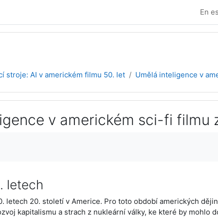
En es
ící stroje: AI v americkém filmu 50. let
Umělá inteligence v amer
igence v americkém sci-fi filmu z
zación
. letech
. letech 20. století v Americe. Pro toto období amerických ději
ozvoj kapitalismu a strach z nukleární války, ke které by mohlo do