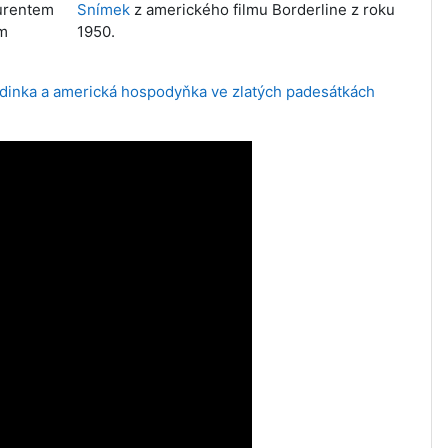
urentem
Snímek
z amerického filmu Borderline z roku
ým
1950.
odinka a americká hospodyňka ve zlatých padesátkách