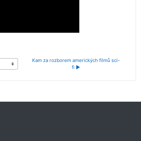
Kam za rozborem amerických filmů sci-
fi ▶︎