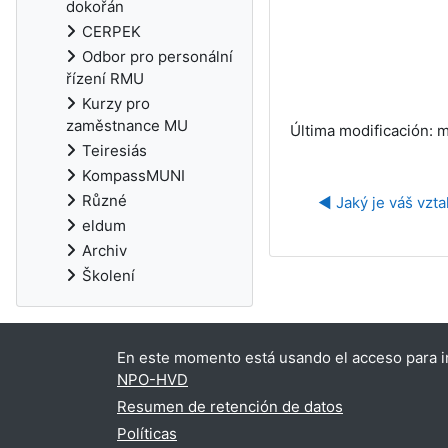
dokořán
CERPEK
Odbor pro personální
řízení RMU
Kurzy pro
zaměstnance MU
Última modificación: 
Teiresiás
KompassMUNI
Různé
◀︎ Jaký je váš vzta
eldum
Archiv
Školení
En este momento está usando el acceso para in
NPO-HVD
Resumen de retención de datos
Políticas