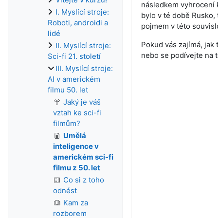
následkem vyhrocení k
I. Myslící stroje:
bylo v té době Rusko,
Roboti, androidi a
pojmem v této souvislo
lidé
Pokud vás zajímá, jak 
II. Myslící stroje:
nebo se podívejte na t
Sci-fi 21. století
III. Myslící stroje:
AI v americkém
filmu 50. let
Jaký je váš
vztah ke sci-fi
filmům?
Umělá
inteligence v
americkém sci-fi
filmu z 50. let
Co si z toho
odnést
Kam za
rozborem