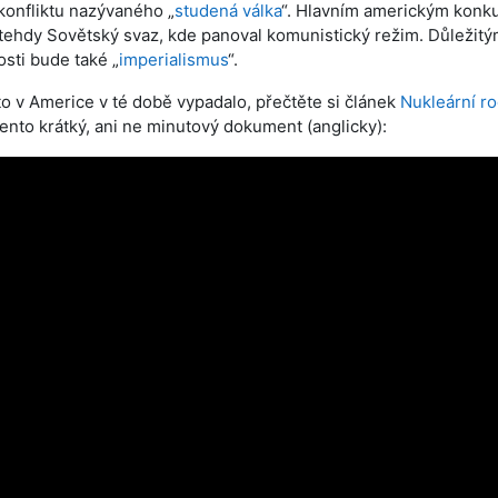
onfliktu nazývaného „
studená válka
“. Hlavním americkým konk
 tehdy Sovětský svaz, kde panoval komunistický režim. Důležit
sti bude také „
imperialismus
“.
to v Americe v té době vypadalo, přečtěte si článek
Nukleární r
ento krátký, ani ne minutový dokument (anglicky):